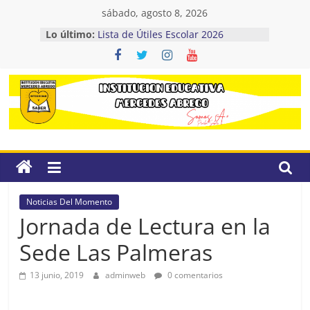
Saltar
sábado, agosto 8, 2026
al
Lo último:
Lista de Útiles Escolar 2026
contenido
Inscripciones Educación Inicial
2027
Resolución Rectoral No 7 – Periodos
Académicos 2026
Informe de Gestión 2025
I.E
Regreso a clases 2026
Mercedes
Abrego
Noticias Del Momento
Jornada de Lectura en la
Camino
a
Sede Las Palmeras
la
13 junio, 2019
adminweb
0 comentarios
excelencia