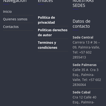
Navegación
Enlaces
NUESTRAS
SEDES
Inicio
Politica de
Quienes somos
Datos de
privacidad
contacto
Contactos
Politicas derechos
de autor
Sede Central
Carrera 13 # 36 –
Terminos y
09, Palmira-Valle,
condiciones
Tel:
+57 602
2855413
Sede Palmeras
Calle 35 A Cra 3
Esq., Palmira-
Valle, Tel: +57 602
2836064
Sede Cabal
Cra 12 Calle 40
Esq., Palmira-